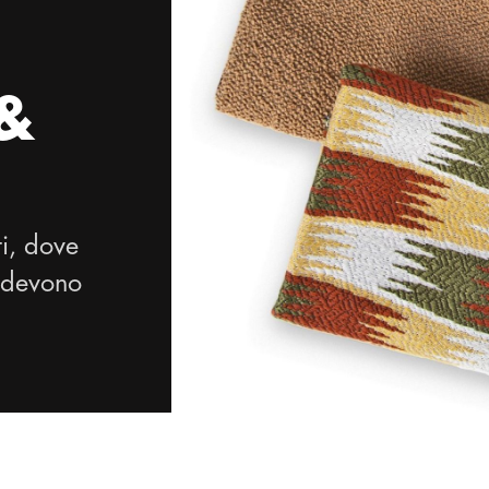
 &
ti, dove
a devono